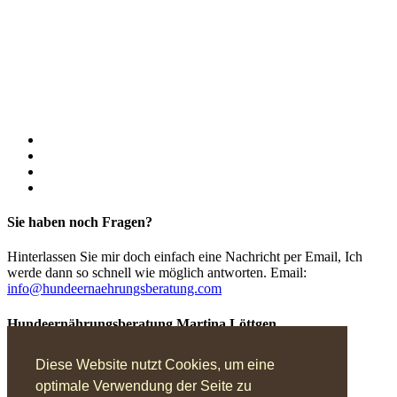
Sie haben noch Fragen?
Hinterlassen Sie mir doch einfach eine Nachricht per Email, Ich
werde dann so schnell wie möglich antworten.
Email:
info@hundeernaehrungsberatung.com
Hundeernährungsberatung Martina Löttgen
Untenrüden 42
Diese Website nutzt Cookies, um eine
42657 Solingen
optimale Verwendung der Seite zu
Tel.: (0212) 221 4332