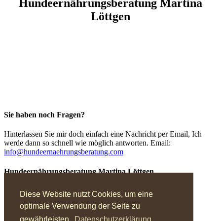
Hundeernährungsberatung Martina
Löttgen
Sie haben noch Fragen?
Hinterlassen Sie mir doch einfach eine Nachricht per Email, Ich
werde dann so schnell wie möglich antworten.
Email:
info@hundeernaehrungsberatung.com
Hundeernährungsberatung Martina Löttgen
Untenrüden 42
Diese Website nutzt Cookies, um eine
42657 Solingen
optimale Verwendung der Seite zu
Tel.: (0212) 221 4332
Email:
info@hundeernaehrungsberatung.com
gewährleisten.
Datenschutzerklärung